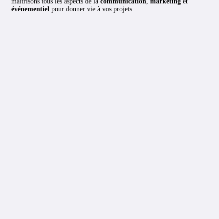
maîtrisons tous les aspects de la
communication
,
marketing
et
événementiel
pour donner vie à vos projets.